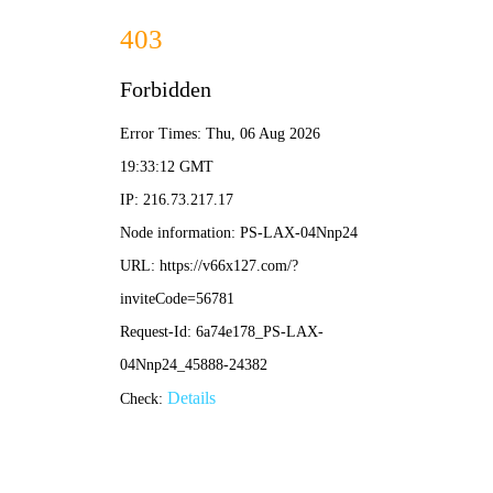
首页
关于我们
产品展示
设备展示
荣誉资质
新闻资讯
人才招聘
联系我们

首页
关于我们
产品展示
设备展示
荣誉资质
新闻资讯
人才招聘
联系我们